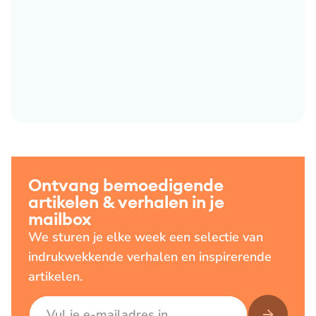
Ontvang bemoedigende
artikelen & verhalen in je
mailbox
We sturen je elke week een selectie van
indrukwekkende verhalen en inspirerende
artikelen.
E-mailadres