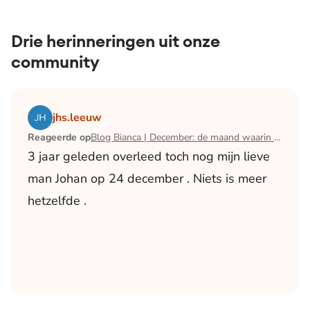
Drie herinneringen uit onze
community
Lees het artikel Blog Bianca | December: de maand waari
jhs.leeuw
Reageerde op
Blog Bianca | December: de maand waarin ik mijn man verloor
3 jaar geleden overleed toch nog mijn lieve
man Johan op 24 december . Niets is meer
hetzelfde .