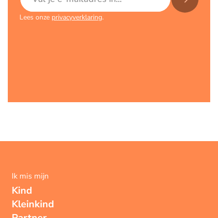
Lees onze
privacyverklaring
.
Ik mis mijn
Kind
Kleinkind
Partner