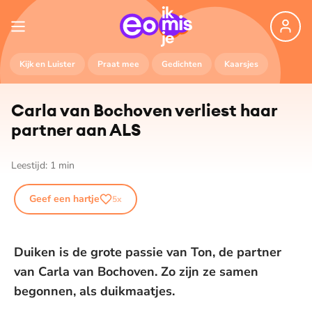
Kijk en Luister
Praat mee
Gedichten
Kaarsjes
Carla van Bochoven verliest haar
partner aan ALS
Leestijd:
1
min
Geef een hartje
5
x
Duiken is de grote passie van Ton, de partner
van Carla van Bochoven. Zo zijn ze samen
begonnen, als duikmaatjes.