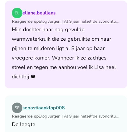
Lees het artikel Blog Jurgen | Al 9 jaar hetzelfde avondri
eliane.beullens
Reageerde op
Blog Jurgen | Al 9 jaar hetzelfde avondritueel
Mijn dochter haar nog gevulde
warmwaterkruik die ze gebruikte om haar
pijnen te milderen ligt al 8 jaar op haar
vroegere kamer. Wanneer ik ze zachtjes
streel en tegen me aanhou voel ik Lisa heel
dichtbij ❤️
Lees het artikel Blog Jurgen | Al 9 jaar hetzelfde avondri
sebastiaanklop008
Reageerde op
Blog Jurgen | Al 9 jaar hetzelfde avondritueel
De leegte