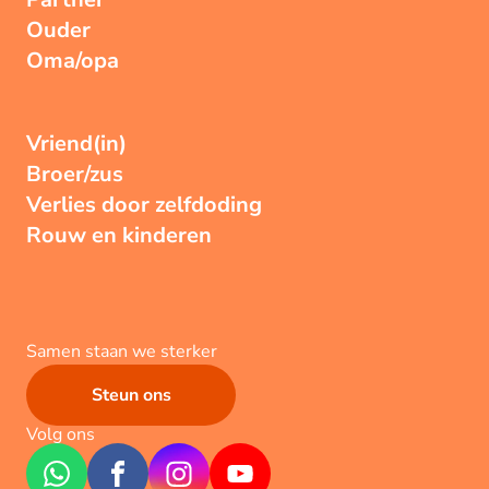
Ouder
Oma/opa
Vriend(in)
Broer/zus
Verlies door zelfdoding
Rouw en kinderen
Samen staan we sterker
Steun ons
Volg ons