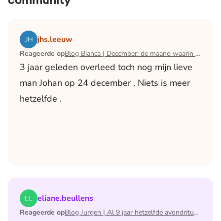
Lees het artikel Blog Bianca | December: de maand waari
jhs.leeuw
Reageerde op
Blog Bianca | December: de maand waarin ik mijn man verloor
3 jaar geleden overleed toch nog mijn lieve
man Johan op 24 december . Niets is meer
hetzelfde .
Lees het artikel Blog Jurgen | Al 9 jaar hetzelfde avondri
eliane.beullens
Reageerde op
Blog Jurgen | Al 9 jaar hetzelfde avondritueel