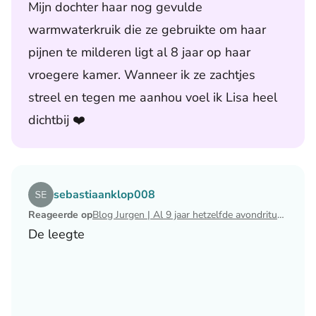
Mijn dochter haar nog gevulde
warmwaterkruik die ze gebruikte om haar
pijnen te milderen ligt al 8 jaar op haar
vroegere kamer. Wanneer ik ze zachtjes
streel en tegen me aanhou voel ik Lisa heel
dichtbij ❤️
Lees het artikel Blog Jurgen | Al 9 jaar hetzelfde avondri
sebastiaanklop008
Reageerde op
Blog Jurgen | Al 9 jaar hetzelfde avondritueel
De leegte