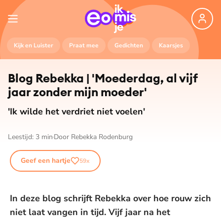
Kijk en Luister
Praat mee
Gedichten
Kaarsjes
Blog Rebekka | 'Moederdag, al vijf
jaar zonder mijn moeder'
'Ik wilde het verdriet niet voelen'
Leestijd:
3
min
Door
Rebekka Rodenburg
Geef een hartje
59
x
In deze blog schrijft Rebekka over hoe rouw zich
niet laat vangen in tijd. Vijf jaar na het