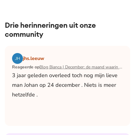
Drie herinneringen uit onze
community
Lees het artikel Blog Bianca | December: de maand waari
jhs.leeuw
Reageerde op
Blog Bianca | December: de maand waarin ik mijn man verloor
3 jaar geleden overleed toch nog mijn lieve
man Johan op 24 december . Niets is meer
hetzelfde .