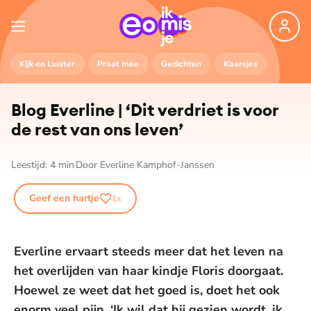
Kijk en Luister
Praat mee
Gedichten
Kaarsjes
Blog Everline | ‘Dit verdriet is voor
de rest van ons leven’
Leestijd:
4
min
Door
Everline Kamphof-Janssen
Geef een hartje
1
x
Everline ervaart steeds meer dat het leven na
het overlijden van haar kindje Floris doorgaat.
Hoewel ze weet dat het goed is, doet het ook
enorm veel pijn. ‘Ik wil dat hij gezien wordt, ik