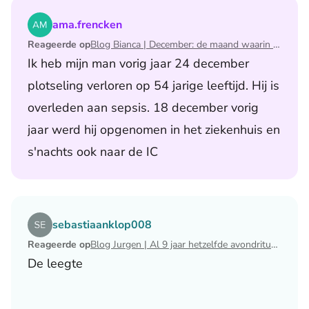
Lees het artikel Blog Bianca | December: de maand waari
ama.frencken
Reageerde op
Blog Bianca | December: de maand waarin ik mijn man verloor
Ik heb mijn man vorig jaar 24 december
plotseling verloren op 54 jarige leeftijd. Hij is
overleden aan sepsis. 18 december vorig
jaar werd hij opgenomen in het ziekenhuis en
s'nachts ook naar de IC
Lees het artikel Blog Jurgen | Al 9 jaar hetzelfde avondri
sebastiaanklop008
Reageerde op
Blog Jurgen | Al 9 jaar hetzelfde avondritueel
De leegte