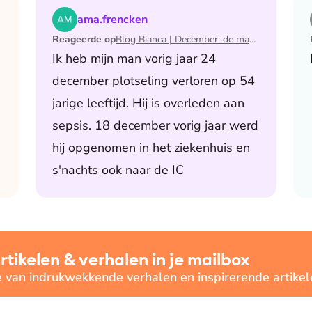
 de maand waarin ik mijn man verloor
Lees het artikel Blog Bianca | December: de maand 
ama.frencken
Reageerde op
Blog Bianca | December: de maand waarin ik mijn man verloor
Ik heb mijn man vorig jaar 24
december plotseling verloren op 54
jarige leeftijd. Hij is overleden aan
sepsis. 18 december vorig jaar werd
hij opgenomen in het ziekenhuis en
s'nachts ook naar de IC
ikelen & verhalen in je mailbox
e van indrukwekkende verhalen en inspirerende artikel