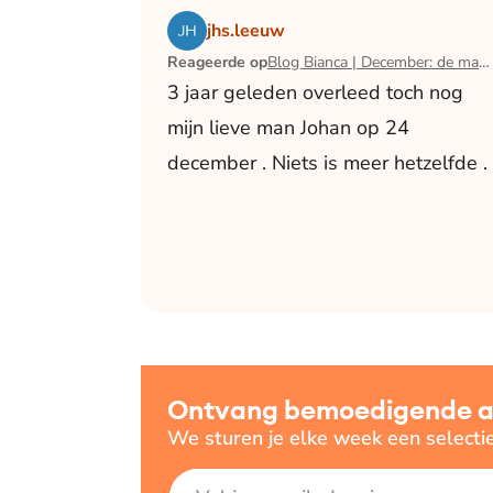
Lees het artikel Blog Bianca | December:
jhs.leeuw
Reageerde op
Blog Bianca | December: de maand waarin ik mijn man verloor
3 jaar geleden overleed toch nog
mijn lieve man Johan op 24
december . Niets is meer hetzelfde .
Ontvang bemoedigende art
We sturen je elke week een selecti
E-mailadres