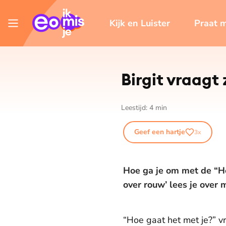
Kijk en Luister
Praat 
Birgit vraagt
Leestijd:
4
min
Geef een hartje
3
x
Hoe ga je om met de “Ho
over rouw’ lees je over 
“Hoe gaat het met je?” vr