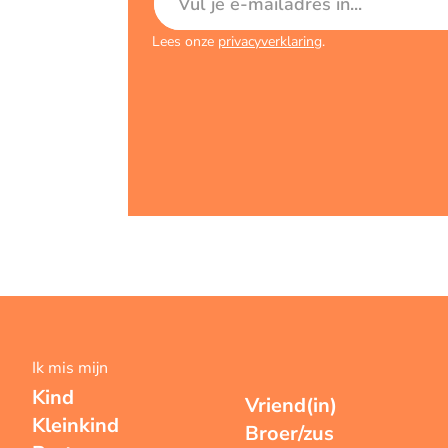
Lees onze
privacyverklaring
.
Ik mis mijn
Kind
Vriend(in)
Kleinkind
Broer/zus