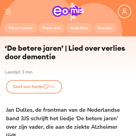
Kijk en Luister
Praat mee
Gedichten
Kaarsjes
‘De betere jaren’ | Lied over verlies
door dementie
Leestijd:
3
min
Geef een hartje
15
x
Jan Dulles, de frontman van de Nederlandse
band 3JS schrijft het liedje ‘De betere jaren’
over zijn vader, die aan de ziekte Alzheimer
lijdt.