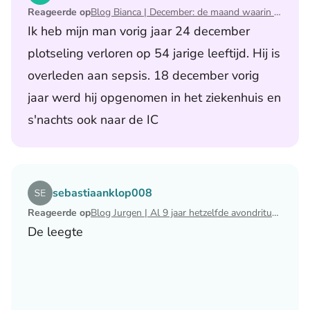
Reageerde op
Blog Bianca | December: de maand waarin ik mijn man verloor
Ik heb mijn man vorig jaar 24 december
plotseling verloren op 54 jarige leeftijd. Hij is
overleden aan sepsis. 18 december vorig
jaar werd hij opgenomen in het ziekenhuis en
s'nachts ook naar de IC
Lees het artikel Blog Jurgen | Al 9 jaar hetzelfde avondri
sebastiaanklop008
Reageerde op
Blog Jurgen | Al 9 jaar hetzelfde avondritueel
De leegte