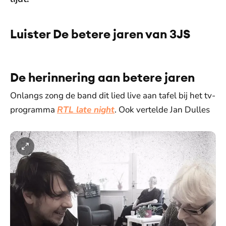
Luister De betere jaren van 3JS
De weergave van deze video vereist jouw
toestemming voor social media cookies.
Toestemmingen aanpassen
De herinnering aan betere jaren
Onlangs zong de band dit lied live aan tafel bij het tv-
programma
RTL late night
. Ook vertelde Jan Dulles