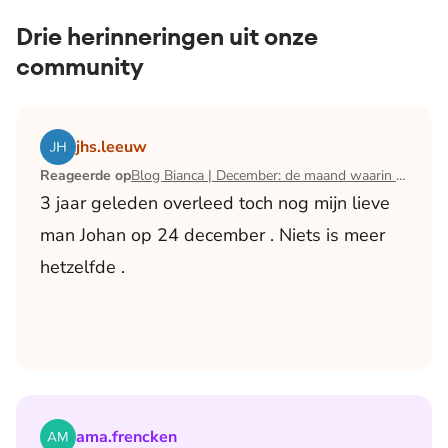
Drie herinneringen uit onze
community
Lees het artikel Blog Bianca | December: de maand waari
jhs.leeuw
Reageerde op
Blog Bianca | December: de maand waarin ik mijn man verloor
3 jaar geleden overleed toch nog mijn lieve
man Johan op 24 december . Niets is meer
hetzelfde .
Lees het artikel Blog Bianca | December: de maand waari
ama.frencken