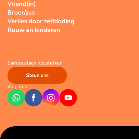
Vriend(in)
Broer/zus
Verlies door zelfdoding
Rouw en kinderen
Samen staan we sterker
Steun ons
Volg ons