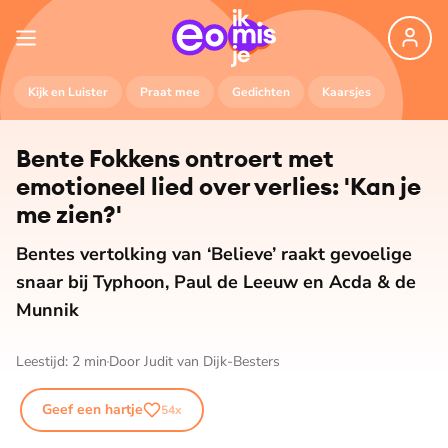
Kijk en Luister
Praat mee
Gedichten
Kaarsjes
Bente Fokkens ontroert met
emotioneel lied over verlies: 'Kan je
me zien?'
Bentes vertolking van ‘Believe’ raakt gevoelige
snaar bij Typhoon, Paul de Leeuw en Acda & de
Munnik
Leestijd:
2
min
Door
Judit van Dijk-Besters
Geef een hartje
54
x