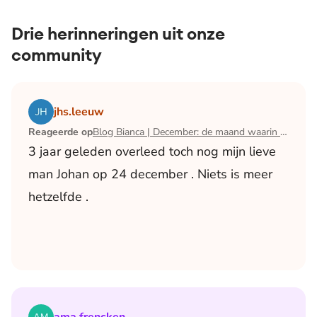
Drie herinneringen uit onze
community
Lees het artikel Blog Bianca | December: de maand waari
jhs.leeuw
Reageerde op
Blog Bianca | December: de maand waarin ik mijn man verloor
3 jaar geleden overleed toch nog mijn lieve
man Johan op 24 december . Niets is meer
hetzelfde .
Lees het artikel Blog Bianca | December: de maand waari