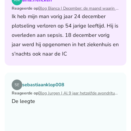
ama.frencken
Reageerde op
Blog Bianca | December: de maand waarin ik mijn man verloor
Ik heb mijn man vorig jaar 24 december
plotseling verloren op 54 jarige leeftijd. Hij is
overleden aan sepsis. 18 december vorig
jaar werd hij opgenomen in het ziekenhuis en
s'nachts ook naar de IC
Lees het artikel Blog Jurgen | Al 9 jaar hetzelfde avondri
sebastiaanklop008
Reageerde op
Blog Jurgen | Al 9 jaar hetzelfde avondritueel
De leegte