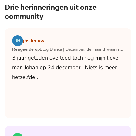
Drie herinneringen uit onze
community
Lees het artikel Blog Bianca | December: de maand waari
jhs.leeuw
Reageerde op
Blog Bianca | December: de maand waarin ik mijn man verloor
3 jaar geleden overleed toch nog mijn lieve
man Johan op 24 december . Niets is meer
hetzelfde .