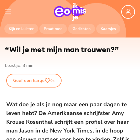
Kijk en Luister
Praat mee
Gedichten
Kaarsjes
“Wil je met mijn man trouwen?”
Leestijd:
3
min
Geef een hartje
0
x
Wat doe je als je nog maar een paar dagen te
leven hebt? De Amerikaanse schrijfster Amy
Krouse Rosenthal schrijft een profiel over haar
man Jason in de New York Times, in de hoop
een nieuwe partner voor hem te vinden. Zelf is