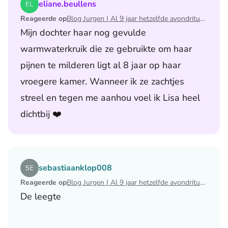
Lees het artikel Blog Jurgen | Al 9 jaar hetzelfde avondri
eliane.beullens
Reageerde op
Blog Jurgen | Al 9 jaar hetzelfde avondritueel
Mijn dochter haar nog gevulde
warmwaterkruik die ze gebruikte om haar
pijnen te milderen ligt al 8 jaar op haar
vroegere kamer. Wanneer ik ze zachtjes
streel en tegen me aanhou voel ik Lisa heel
dichtbij ❤️
Lees het artikel Blog Jurgen | Al 9 jaar hetzelfde avondri
sebastiaanklop008
Reageerde op
Blog Jurgen | Al 9 jaar hetzelfde avondritueel
De leegte