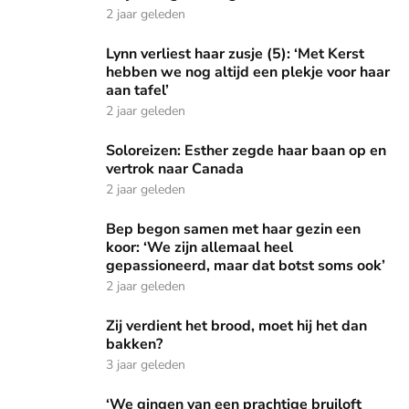
2 jaar geleden
Lynn verliest haar zusje (5): ‘Met Kerst hebben we nog altijd
Lynn verliest haar zusje (5): ‘Met Kerst
hebben we nog altijd een plekje voor haar
aan tafel’
2 jaar geleden
Soloreizen: Esther zegde haar baan op en vertrok naar Can
Soloreizen: Esther zegde haar baan op en
vertrok naar Canada
2 jaar geleden
Bep begon samen met haar gezin een koor: ‘We zijn allemaa
Bep begon samen met haar gezin een
koor: ‘We zijn allemaal heel
gepassioneerd, maar dat botst soms ook’
2 jaar geleden
Zij verdient het brood, moet hij het dan bakken?
Zij verdient het brood, moet hij het dan
bakken?
3 jaar geleden
‘We gingen van een prachtige bruiloft naar een dubbele beg
‘We gingen van een prachtige bruiloft