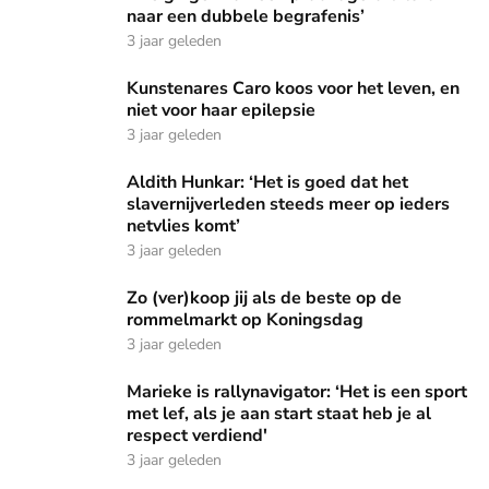
naar een dubbele begrafenis’
3 jaar geleden
Kunstenares Caro koos voor het leven, en niet voor haar ep
Kunstenares Caro koos voor het leven, en
niet voor haar epilepsie
3 jaar geleden
Aldith Hunkar: ‘Het is goed dat het slavernijverleden steed
Aldith Hunkar: ‘Het is goed dat het
slavernijverleden steeds meer op ieders
netvlies komt’
3 jaar geleden
Zo (ver)koop jij als de beste op de rommelmarkt op Koning
Zo (ver)koop jij als de beste op de
rommelmarkt op Koningsdag
3 jaar geleden
Marieke is rallynavigator: ‘Het is een sport met lef, als je aa
Marieke is rallynavigator: ‘Het is een sport
met lef, als je aan start staat heb je al
respect verdiend'
3 jaar geleden