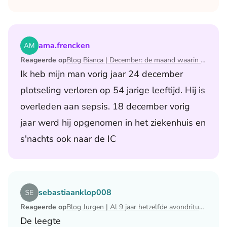
Lees het artikel Blog Bianca | December: de maand waari
ama.frencken
Reageerde op
Blog Bianca | December: de maand waarin ik mijn man verloor
Ik heb mijn man vorig jaar 24 december
plotseling verloren op 54 jarige leeftijd. Hij is
overleden aan sepsis. 18 december vorig
jaar werd hij opgenomen in het ziekenhuis en
s'nachts ook naar de IC
Lees het artikel Blog Jurgen | Al 9 jaar hetzelfde avondri
sebastiaanklop008
Reageerde op
Blog Jurgen | Al 9 jaar hetzelfde avondritueel
De leegte