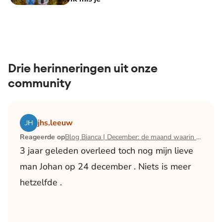
Drie herinneringen uit onze
community
Lees het artikel Blog Bianca | December: de maand waari
jhs.leeuw
Reageerde op
Blog Bianca | December: de maand waarin ik mijn man verloor
3 jaar geleden overleed toch nog mijn lieve
man Johan op 24 december . Niets is meer
hetzelfde .