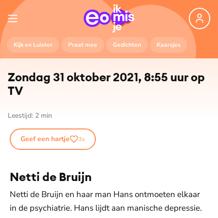
Kijk en Luister
Praat mee
Gedichten
Kaarsjes
Zondag 31 oktober 2021, 8:55 uur op
TV
Leestijd:
2
min
Geef een hartje
3
x
Netti de Bruijn
Netti de Bruijn en haar man Hans ontmoeten elkaar
in de psychiatrie. Hans lijdt aan manische depressie.