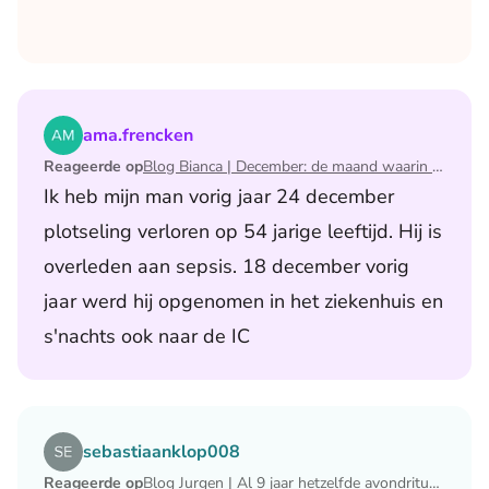
Lees het artikel Blog Bianca | December: de maand waari
ama.frencken
Reageerde op
Blog Bianca | December: de maand waarin ik mijn man verloor
Ik heb mijn man vorig jaar 24 december
plotseling verloren op 54 jarige leeftijd. Hij is
overleden aan sepsis. 18 december vorig
jaar werd hij opgenomen in het ziekenhuis en
s'nachts ook naar de IC
Lees het artikel Blog Jurgen | Al 9 jaar hetzelfde avondri
sebastiaanklop008
Reageerde op
Blog Jurgen | Al 9 jaar hetzelfde avondritueel