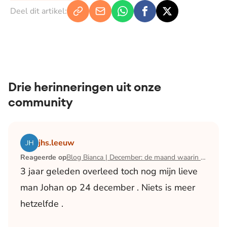
Deel dit artikel:
Drie herinneringen uit onze
community
Lees het artikel Blog Bianca | December: de maand waari
jhs.leeuw
Reageerde op
Blog Bianca | December: de maand waarin ik mijn man verloor
3 jaar geleden overleed toch nog mijn lieve
man Johan op 24 december . Niets is meer
hetzelfde .