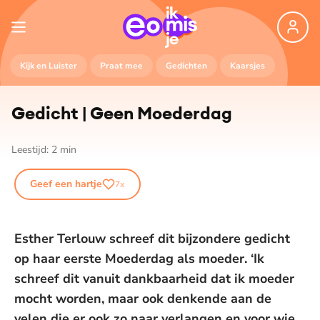
Kijk en Luister
Praat mee
Gedichten
Kaarsjes
©
Esther Terlouw
Gedicht | Geen Moederdag
Leestijd:
2
min
Geef een hartje
7
x
Esther Terlouw schreef dit bijzondere gedicht
op haar eerste Moederdag als moeder. ‘Ik
schreef dit vanuit dankbaarheid dat ik moeder
mocht worden, maar ook denkende aan de
velen die er ook zo naar verlangen en voor wie