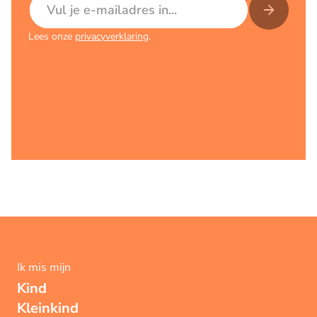
Lees onze
privacyverklaring
.
Ik mis mijn
Kind
Kleinkind