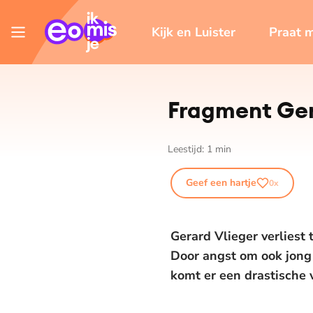
Kijk en Luister
Praat 
Fragment Ger
Leestijd:
1
min
Geef een hartje
0
x
Gerard Vlieger verliest
Door angst om ook jong t
komt er een drastische v