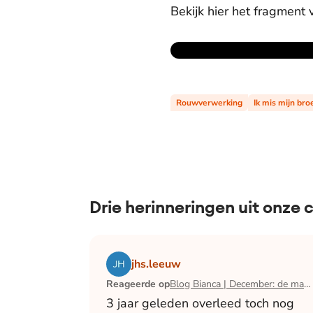
Bekijk hier het fragment 
Rouwverwerking
Ik mis mijn bro
Drie herinneringen uit onze
Lees het artikel Blog Bianca | December:
jhs.leeuw
Reageerde op
Blog Bianca | December: de maand waarin ik mijn man verloor
3 jaar geleden overleed toch nog