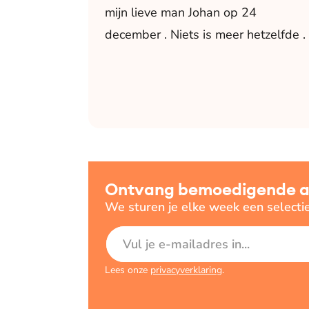
mijn lieve man Johan op 24
december . Niets is meer hetzelfde .
Ontvang bemoedigende art
We sturen je elke week een selecti
E-mailadres
Lees onze
privacyverklaring
.