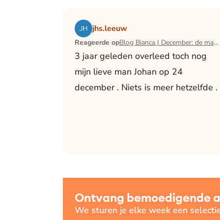
Lees het artikel Blog Bianca | December:
jhs.leeuw
Reageerde op
Blog Bianca | December: de maand waarin ik mijn man verloor
3 jaar geleden overleed toch nog
mijn lieve man Johan op 24
december . Niets is meer hetzelfde .
Ontvang bemoedigende art
We sturen je elke week een selecti