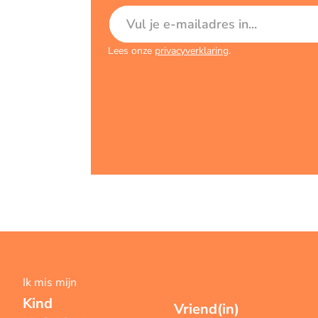
E-mailadres
Lees onze
privacyverklaring
.
Ik mis mijn
Kind
Vriend(in)