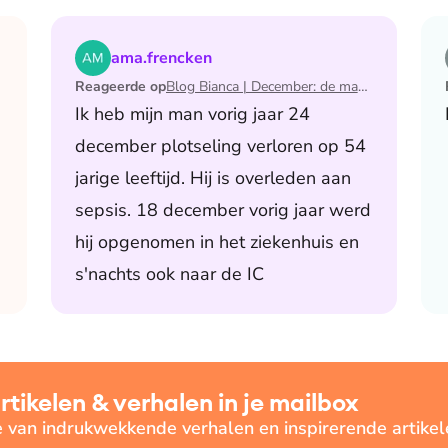
 de maand waarin ik mijn man verloor
Lees het artikel Blog Bianca | December: de maand 
ama.frencken
Reageerde op
Blog Bianca | December: de maand waarin ik mijn man verloor
Ik heb mijn man vorig jaar 24
december plotseling verloren op 54
jarige leeftijd. Hij is overleden aan
sepsis. 18 december vorig jaar werd
hij opgenomen in het ziekenhuis en
s'nachts ook naar de IC
ikelen & verhalen in je mailbox
e van indrukwekkende verhalen en inspirerende artikel