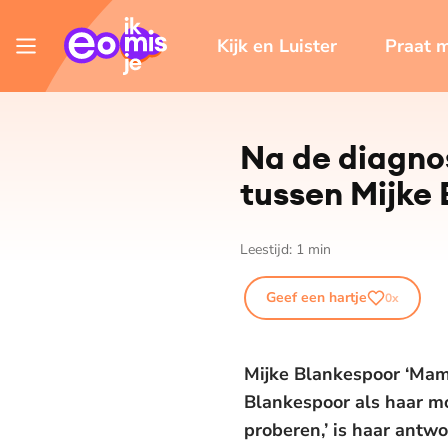
Kijk en Luister
Praat 
Na de diagnose
tussen Mijke
Leestijd:
1
min
Geef een hartje
0
x
Mijke Blankespoor ‘Mam, 
Blankespoor als haar mo
proberen,’ is haar antwo