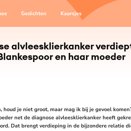
mee
Gedichten
Kaarsjes
 al­vlees­klier­kan­ker verdiep
 Blankespoor en haar moeder
houd je niet groot, maar mag ik bij je gevoel komen?
eder net de diagnose alvleesklierkanker heeft gekrege
ord. Dat brengt verdieping in de bijzondere relatie d