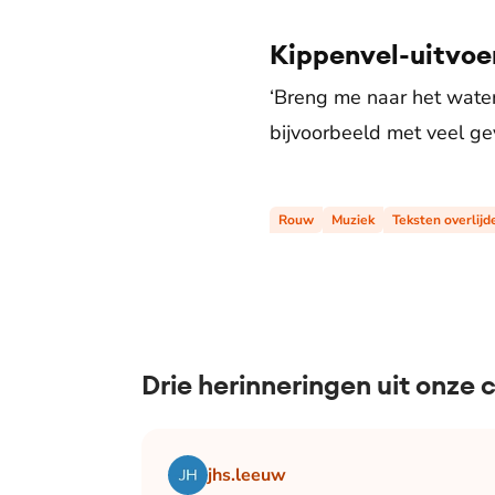
Kippenvel-uitvoer
‘Breng me naar het water’ 
bijvoorbeeld met veel g
Rouw
Muziek
Teksten overlijd
Drie herinneringen uit onze
Lees het artikel Blog Bianca | December:
jhs.leeuw