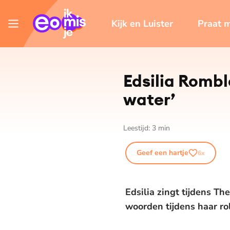
Kijk en Luister
Praat 
Edsilia Rombl
water’
Leestijd:
3
min
Geef een hartje
6
x
Edsilia zingt tijdens Th
woorden tijdens haar rol