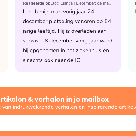
Reageerde op
Blog Bianca | December: de maand waarin ik mijn man verloor
Ik heb mijn man vorig jaar 24
december plotseling verloren op 54
jarige leeftijd. Hij is overleden aan
sepsis. 18 december vorig jaar werd
hij opgenomen in het ziekenhuis en
s'nachts ook naar de IC
ikelen & verhalen in je mailbox
e van indrukwekkende verhalen en inspirerende artikel