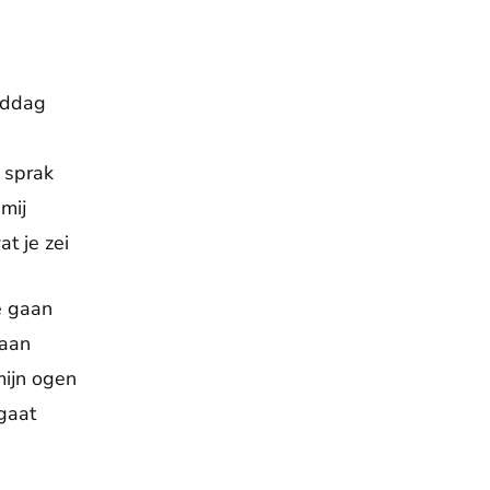
iddag
n sprak
mij
at je zei
e gaan
taan
mijn ogen
gaat