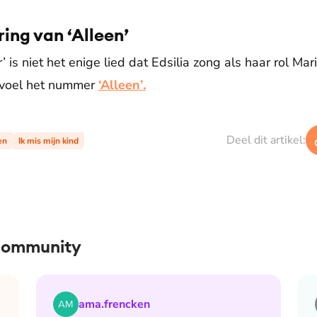
ing van ‘Alleen’
is niet het enige lied dat Edsilia zong als haar rol Mari
evoel het nummer
‘Alleen’
.
Deel dit artikel:
en
Ik mis mijn kind
 community
 de maand waarin ik mijn man verloor
Lees het artikel Blog Bianca | December: de maand 
ama.frencken