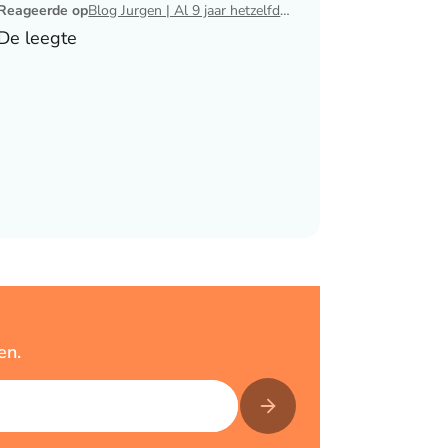
Reageerde op
Blog Jurgen | Al 9 jaar hetzelfde avondritueel
De leegte
en.