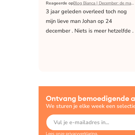
Reageerde op
Blog Bianca | December: de maand waarin ik mijn man verloor
3 jaar geleden overleed toch nog
mijn lieve man Johan op 24
december . Niets is meer hetzelfde .
Ontvang bemoedigende art
We sturen je elke week een selecti
E-mailadres
Lees onze
privacyverklaring
.