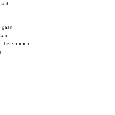
gaat
e gaan
edaan
el het stromen
g