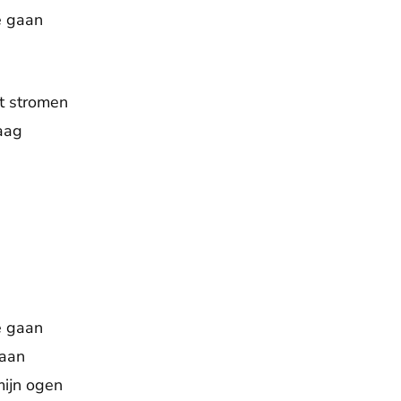
e gaan
t stromen
raag
e gaan
taan
mijn ogen