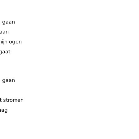
e gaan
taan
mijn ogen
gaat
e gaan
t stromen
raag