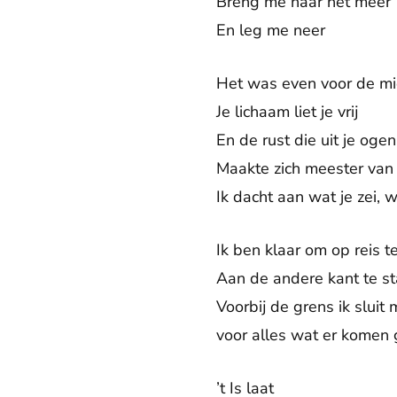
Breng me naar het meer
En leg me neer
Het was even voor de m
Je lichaam liet je vrij
En de rust die uit je oge
Maakte zich meester van 
Ik dacht aan wat je zei, w
Ik ben klaar om op reis t
Aan de andere kant te s
Voorbij de grens ik sluit 
voor alles wat er komen 
’t Is laat