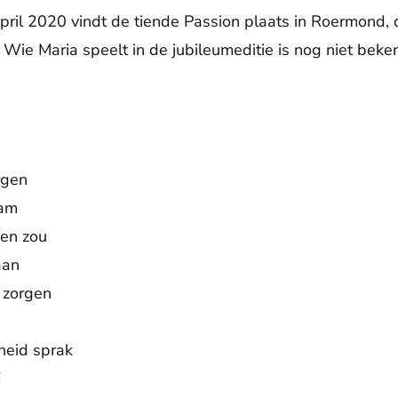
ril 2020 vindt de tiende Passion plaats in Roermond, 
ie Maria speelt in de jubileumeditie is nog niet beke
De weergave van deze video vereist jouw toestemming voor
social media cookies.
Toestemmingen aanpassen
rgen
aam
gen zou
aan
 zorgen
rheid sprak
j