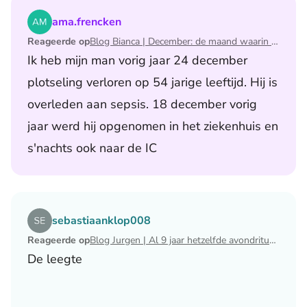
Lees het artikel Blog Bianca | December: de maand waari
ama.frencken
Reageerde op
Blog Bianca | December: de maand waarin ik mijn man verloor
Ik heb mijn man vorig jaar 24 december
plotseling verloren op 54 jarige leeftijd. Hij is
overleden aan sepsis. 18 december vorig
jaar werd hij opgenomen in het ziekenhuis en
s'nachts ook naar de IC
Lees het artikel Blog Jurgen | Al 9 jaar hetzelfde avondri
sebastiaanklop008
Reageerde op
Blog Jurgen | Al 9 jaar hetzelfde avondritueel
De leegte