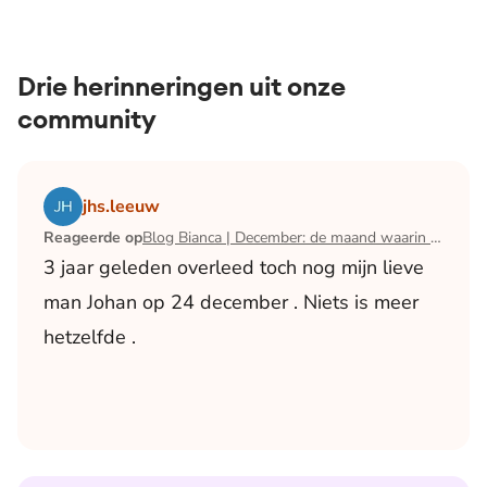
Drie herinneringen uit onze
community
Lees het artikel Blog Bianca | December: de maand waari
jhs.leeuw
Reageerde op
Blog Bianca | December: de maand waarin ik mijn man verloor
3 jaar geleden overleed toch nog mijn lieve
man Johan op 24 december . Niets is meer
hetzelfde .