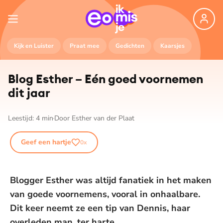
Kijk en Luister
Praat mee
Gedichten
Kaarsjes
Blog Esther – Eén goed voornemen
dit jaar
Leestijd:
4
min
Door
Esther van der Plaat
Geef een hartje
0
x
Blogger Esther was altijd fanatiek in het maken
van goede voornemens, vooral in onhaalbare.
Dit keer neemt ze een tip van Dennis, haar
overleden man, ter harte…