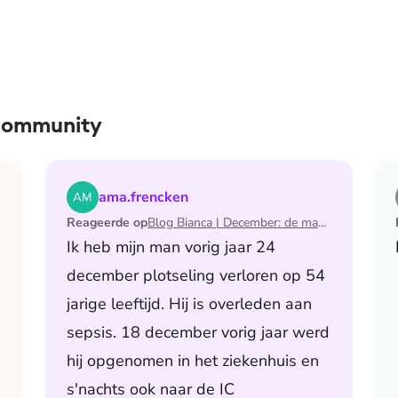
 community
 de maand waarin ik mijn man verloor
Lees het artikel Blog Bianca | December: de maand 
ama.frencken
Reageerde op
Blog Bianca | December: de maand waarin ik mijn man verloor
Ik heb mijn man vorig jaar 24
december plotseling verloren op 54
jarige leeftijd. Hij is overleden aan
sepsis. 18 december vorig jaar werd
hij opgenomen in het ziekenhuis en
s'nachts ook naar de IC