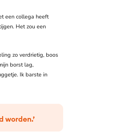
et een collega heeft
tijgen. Het zou een
ing zo verdrietig, boos
ijn borst lag,
ggetje. Ik barste in
nd worden.’