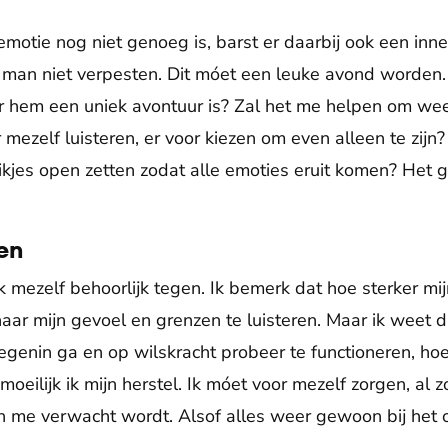
motie nog niet genoeg is, barst er daarbij ook een innerlij
 man niet verpesten. Dit móet een leuke avond worden.
 hem een uniek avontuur is? Zal het me helpen om wee
r mezelf luisteren, er voor kiezen om even alleen te zi
uikjes open zetten zodat alle emoties eruit komen? Het 
en
 mezelf behoorlijk tegen. Ik bemerk dat hoe sterker mijn
naar mijn gevoel en grenzen te luisteren. Maar ik weet d
egenin ga en op wilskracht probeer te functioneren, ho
oeilijk ik mijn herstel. Ik móet voor mezelf zorgen, al z
an me verwacht wordt. Alsof alles weer gewoon bij het o