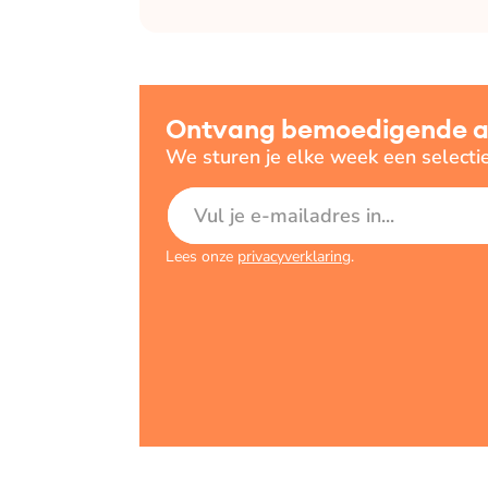
Ontvang bemoedigende art
We sturen je elke week een selecti
E-mailadres
Lees onze
privacyverklaring
.