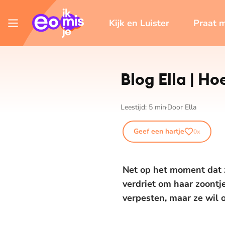
Kijk en Luister
Praat 
Blog Ella | H
Leestijd:
5
min
Door
Ella
Geef een hartje
0
x
Net op het moment dat z
verdriet om haar zoontj
verpesten, maar ze wil 