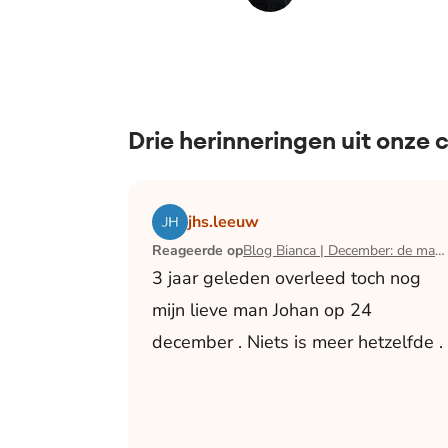
Drie herinneringen uit onze
Lees het artikel Blog Bianca | December:
jhs.leeuw
Reageerde op
Blog Bianca | December: de maand waarin ik mijn man verloor
3 jaar geleden overleed toch nog
mijn lieve man Johan op 24
december . Niets is meer hetzelfde .