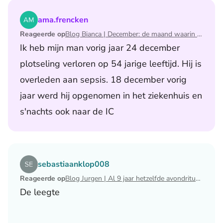
Lees het artikel Blog Bianca | December: de maand waari
ama.frencken
Reageerde op
Blog Bianca | December: de maand waarin ik mijn man verloor
Ik heb mijn man vorig jaar 24 december
plotseling verloren op 54 jarige leeftijd. Hij is
overleden aan sepsis. 18 december vorig
jaar werd hij opgenomen in het ziekenhuis en
s'nachts ook naar de IC
Lees het artikel Blog Jurgen | Al 9 jaar hetzelfde avondri
sebastiaanklop008
Reageerde op
Blog Jurgen | Al 9 jaar hetzelfde avondritueel
De leegte