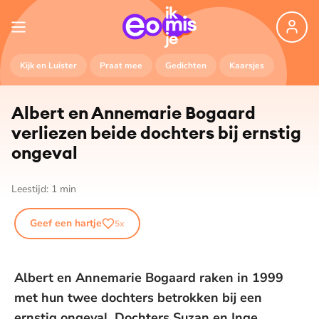
Kijk en Luister
Praat mee
Gedichten
Kaarsjes
Albert en Annemarie Bogaard
verliezen beide dochters bij ernstig
ongeval
Leestijd:
1
min
Geef een hartje
5
x
Albert en Annemarie Bogaard raken in 1999
met hun twee dochters betrokken bij een
ernstig ongeval. Dochters Suzan en Inge