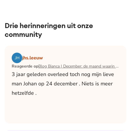
Drie herinneringen uit onze
community
Lees het artikel Blog Bianca | December: de maand waari
jhs.leeuw
Reageerde op
Blog Bianca | December: de maand waarin ik mijn man verloor
3 jaar geleden overleed toch nog mijn lieve
man Johan op 24 december . Niets is meer
hetzelfde .