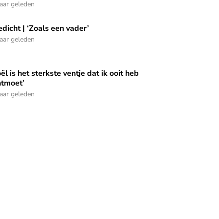
jaar geleden
dicht | ‘Zoals een vader’
dicht | ‘Zoals een vader’
jaar geleden
oël is het sterkste ventje dat ik ooit heb
oël is het sterkste ventje dat ik ooit heb ontmoet’
ntmoet’
jaar geleden