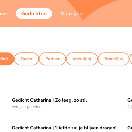
mee
Gedichten
Kaarsjes
Kind
Ouder
Partner
Vriend(in)
Broer/Zus
Gedicht Catharina | Zo leeg, zo stil
G
Gedicht Catharina | Zo leeg, zo stil
Ge
een jaar geleden
2 
Gedicht Catharina | 'Liefde zal je blijven dragen'
Ge
Gedicht Catharina | 'Liefde zal je blijven dragen'
Ge