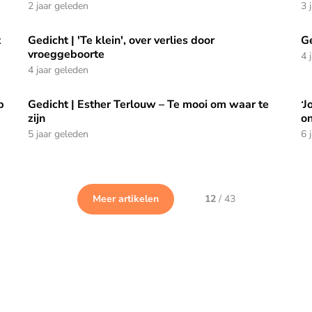
2 jaar geleden
3 
t
Gedicht | 'Te klein', over verlies door
Ge
 grafje van haar baby
Gedicht | 'Te klein', over verlies door vroeggeboorte
Ge
vroeggeboorte
4 
4 jaar geleden
p
Gedicht | Esther Terlouw – Te mooi om waar te
‘J
 speciale dagen
Gedicht | Esther Terlouw – Te mooi om waar te zijn
‘J
zijn
o
5 jaar geleden
6 
Meer artikelen
12
/
43