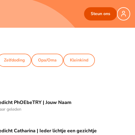
Steun ons
Zelfdoding
Opa/Oma
Kleinkind
edicht PhOEbeTRY | Jouw Naam
dicht PhOEbeTRY | Jouw Naam
jaar geleden
dicht Catharina | Ieder lichtje een gezichtje
dicht Catharina | Ieder lichtje een gezichtje