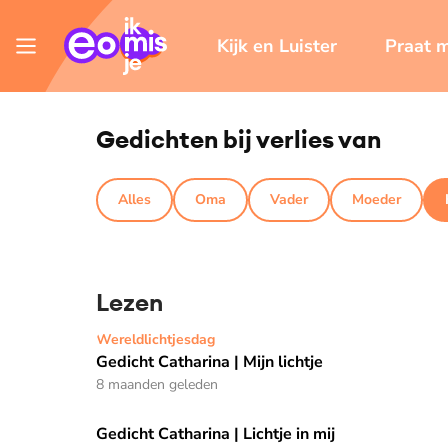
Kijk en Luister
Praat 
Gedichten bij verlies van
Alles
Oma
Vader
Moeder
Lezen
Gedicht Catharina | Mijn lichtje
Wereldlichtjesdag
Gedicht Catharina | Mijn lichtje
8 maanden geleden
Gedicht Catharina | Lichtje in mij
Gedicht Catharina | Lichtje in mij