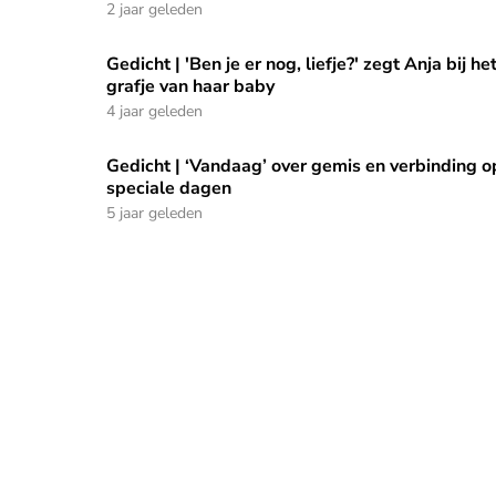
2 jaar geleden
Gedicht | 'Ben je er nog, liefje?' zegt Anja bij he
Gedicht | 'Ben je er nog, liefje?' zegt Anja bij het
grafje van haar baby
4 jaar geleden
Gedicht | ‘Vandaag’ over gemis en verbinding o
Gedicht | ‘Vandaag’ over gemis en verbinding op
speciale dagen
5 jaar geleden