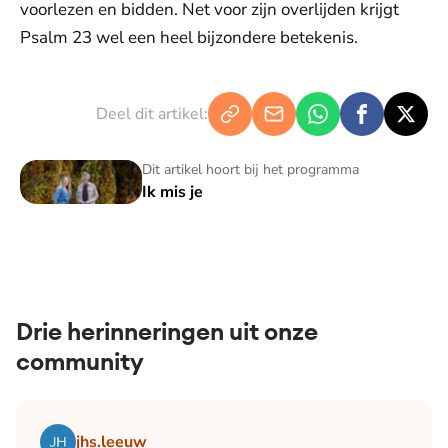
voorlezen en bidden. Net voor zijn overlijden krijgt
Psalm 23 wel een heel bijzondere betekenis.
Deel dit artikel:
Ik mis je
Dit artikel hoort bij het programma
Ik mis je
Drie herinneringen uit onze
community
Lees het artikel Blog Bianca | December: de maand waari
jhs.leeuw