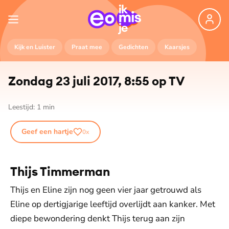
Kijk en Luister
Praat mee
Gedichten
Kaarsjes
Zondag 23 juli 2017, 8:55 op TV
Leestijd:
1
min
Geef een hartje
0
x
Thijs Timmerman
Thijs en Eline zijn nog geen vier jaar getrouwd als
Eline op dertigjarige leeftijd overlijdt aan kanker. Met
diepe bewondering denkt Thijs terug aan zijn