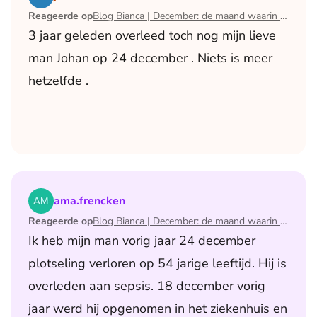
Reageerde op
Blog Bianca | December: de maand waarin ik mijn man verloor
3 jaar geleden overleed toch nog mijn lieve
man Johan op 24 december . Niets is meer
hetzelfde .
Lees het artikel Blog Bianca | December: de maand waari
ama.frencken
Reageerde op
Blog Bianca | December: de maand waarin ik mijn man verloor
Ik heb mijn man vorig jaar 24 december
plotseling verloren op 54 jarige leeftijd. Hij is
overleden aan sepsis. 18 december vorig
jaar werd hij opgenomen in het ziekenhuis en