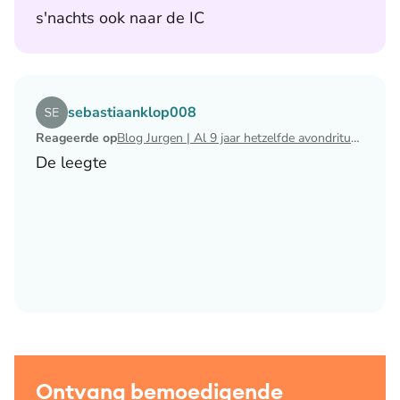
s'nachts ook naar de IC
Lees het artikel Blog Jurgen | Al 9 jaar hetzelfde avondri
sebastiaanklop008
Reageerde op
Blog Jurgen | Al 9 jaar hetzelfde avondritueel
De leegte
Ontvang bemoedigende