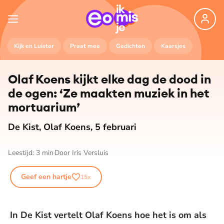
Kijk en Luister
Praat mee
Gedichten
Kaarsjes
Olaf Koens kijkt elke dag de dood in
de ogen: ‘Ze maakten muziek in het
mortuarium’
De Kist, Olaf Koens, 5 februari
Leestijd:
3
min
Door
Iris Versluis
Geef een hartje
15
x
In De Kist vertelt Olaf Koens hoe het is om als