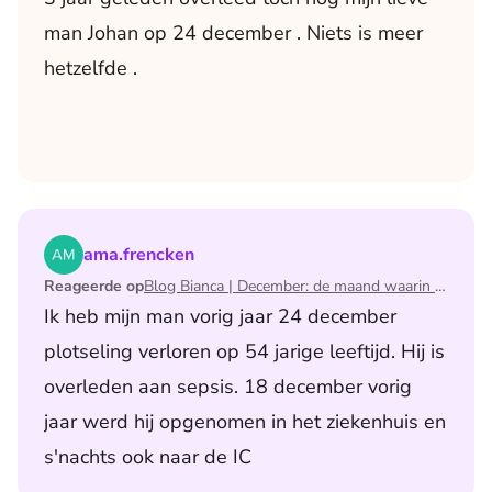
man Johan op 24 december . Niets is meer
hetzelfde .
Lees het artikel Blog Bianca | December: de maand waari
ama.frencken
Reageerde op
Blog Bianca | December: de maand waarin ik mijn man verloor
Ik heb mijn man vorig jaar 24 december
plotseling verloren op 54 jarige leeftijd. Hij is
overleden aan sepsis. 18 december vorig
jaar werd hij opgenomen in het ziekenhuis en
s'nachts ook naar de IC