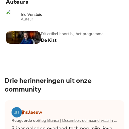
Auteurs
Iris Versluis
Auteur
De Kist
Dit artikel hoort bij het programma
De Kist
Drie herinneringen uit onze
community
Lees het artikel Blog Bianca | December: de maand waari
jhs.leeuw
Reageerde op
Blog Bianca | December: de maand waarin ik mijn man verloor
3 jaar geleden overleed toch nog mijn lieve