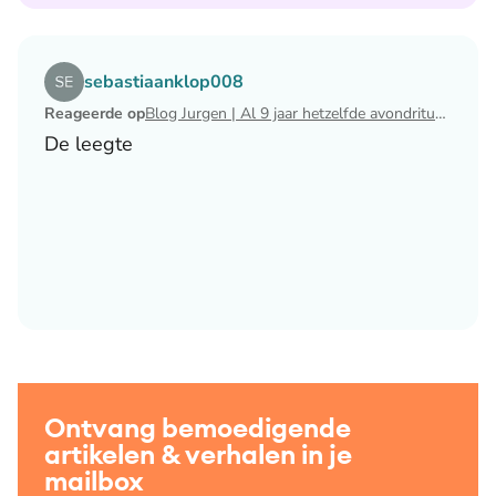
Lees het artikel Blog Jurgen | Al 9 jaar hetzelfde avondri
sebastiaanklop008
Reageerde op
Blog Jurgen | Al 9 jaar hetzelfde avondritueel
De leegte
Ontvang bemoedigende
artikelen & verhalen in je
mailbox