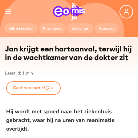
Kijk en Luister
Praat mee
Gedichten
Kaarsjes
Jan krijgt een hartaanval, terwijl hij
in de wachtkamer van de dokter zit
Leestijd:
1
min
Geef een hartje
0
x
Hij wordt met spoed naar het ziekenhuis
gebracht, waar hij na uren van reanimatie
overlijdt.