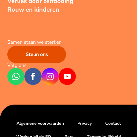
Verlies door zelfdoding
Rouw en kinderen
Samen staan we sterker
Steun ons
Volg ons
Algemene voorwaarden
Privacy
Contact
Werken bij de EO
Pers
Toegankelijkheid