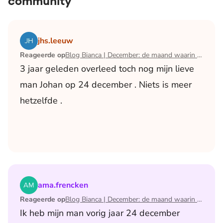
community
Lees het artikel Blog Bianca | December: de maand waari
jhs.leeuw
Reageerde op
Blog Bianca | December: de maand waarin ik mijn man verloor
3 jaar geleden overleed toch nog mijn lieve
man Johan op 24 december . Niets is meer
hetzelfde .
Lees het artikel Blog Bianca | December: de maand waari
ama.frencken
Reageerde op
Blog Bianca | December: de maand waarin ik mijn man verloor
Ik heb mijn man vorig jaar 24 december