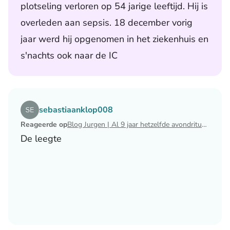
plotseling verloren op 54 jarige leeftijd. Hij is
overleden aan sepsis. 18 december vorig
jaar werd hij opgenomen in het ziekenhuis en
s'nachts ook naar de IC
Lees het artikel Blog Jurgen | Al 9 jaar hetzelfde avondri
sebastiaanklop008
Reageerde op
Blog Jurgen | Al 9 jaar hetzelfde avondritueel
De leegte