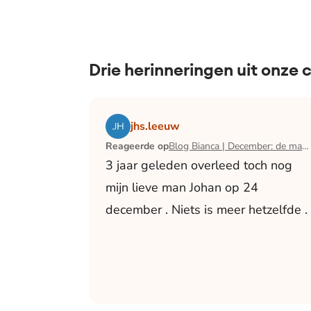
Drie herinneringen uit onze
Lees het artikel Blog Bianca | December:
jhs.leeuw
Reageerde op
Blog Bianca | December: de maand waarin ik mijn man verloor
3 jaar geleden overleed toch nog
mijn lieve man Johan op 24
december . Niets is meer hetzelfde .