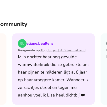
 community
 de maand waarin ik mijn man verloor
Lees het artikel Blog Jurgen | Al 9 jaar hetzelfde av
eliane.beullens
Reageerde op
Blog Jurgen | Al 9 jaar hetzelfde avondritueel
Mijn dochter haar nog gevulde
warmwaterkruik die ze gebruikte om
haar pijnen te milderen ligt al 8 jaar
op haar vroegere kamer. Wanneer ik
ze zachtjes streel en tegen me
aanhou voel ik Lisa heel dichtbij ❤️