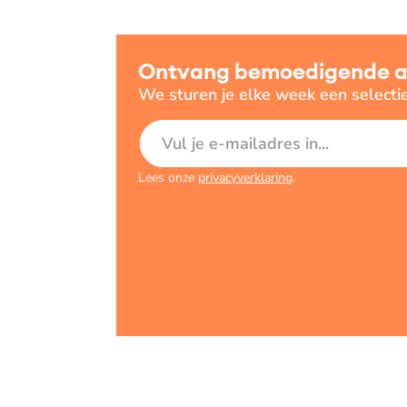
Ontvang bemoedigende art
We sturen je elke week een selecti
E-mailadres
Lees onze
privacyverklaring
.