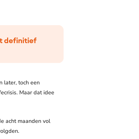
 definitief
 later, toch een
fecrisis. Maar dat idee
 de acht maanden vol
volgden.