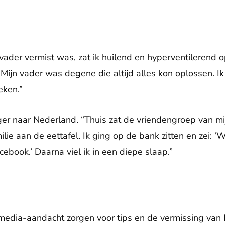
vader vermist was, zat ik huilend en hyperventilerend o
Mijn vader was degene die altijd alles kon oplossen. I
eken.”
nger naar Nederland. “Thuis zat de vriendengroep van m
lie aan de eettafel. Ik ging op de bank zitten en zei: 
book.’ Daarna viel ik in een diepe slaap.”
dia-aandacht zorgen voor tips en de vermissing van H