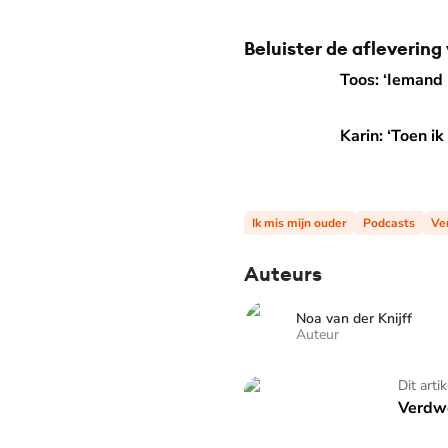
Beluister de aflevering
Toos: ‘Iemand had Piet van 
Toos: ‘Iemand 
Karin: ‘Toen ik zelf ging kijk
Karin: ‘Toen ik
Ik mis mijn ouder
Podcasts
Ve
Auteurs
Noa van der Knijff
Auteur
Verdwenen
Dit arti
Verdw