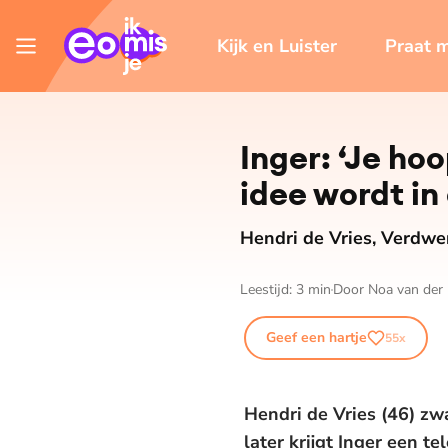
Kijk en Luister
Praat 
Inger: ‘Je hoo
idee wordt i
Hendri de Vries, Verdwe
Leestijd:
3
min
Door
Noa van der 
Geef een hartje
55
x
Hendri de Vries (46) zw
later krijgt Inger een t