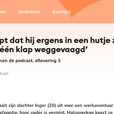
mee
Gedichten
Kaarsjes
pt dat hij ergens in een hutje
n één klap weggevaagd’
nen de podcast, aflevering 3
Knijff
aait zijn dochter Inger (20) uit voor een werkavontuu
elefoontje: haar vader is vermist. Halsoverkop keert z