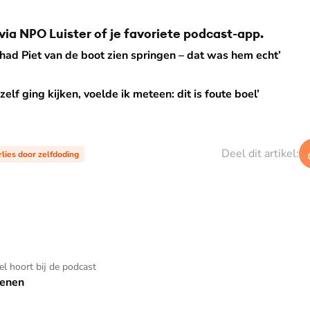
 via NPO Luister of je favoriete podcast-app.
de boot zien springen – dat was hem echt’
had Piet van de boot zien springen – dat was hem echt’
en, voelde ik meteen: dit is foute boel’
 zelf ging kijken, voelde ik meteen: dit is foute boel’
Deel dit artikel:
rlies door zelfdoding
kel hoort bij de podcast
enen