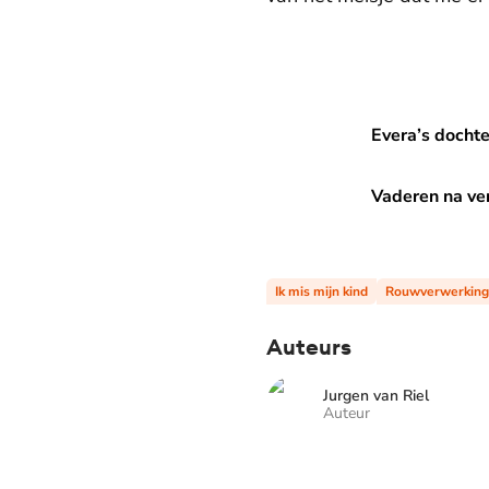
Evera’s dochter Mette (19) o
Evera’s dochte
Vaderen na verlies: ‘Mijn k
Vaderen na ver
Ik mis mijn kind
Rouwverwerking
Auteurs
Jurgen van Riel
Auteur