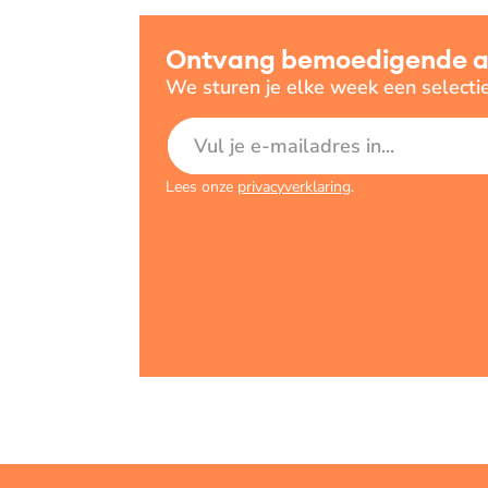
Ontvang bemoedigende art
We sturen je elke week een selecti
E-mailadres
Lees onze
privacyverklaring
.