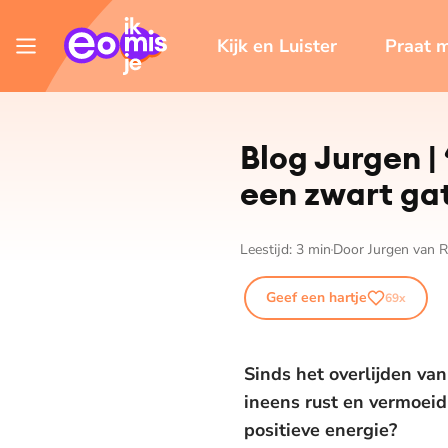
Kijk en Luister
Praat 
Blog Jurgen | 
een zwart gat
Leestijd:
3
min
Door
Jurgen van R
Geef een hartje
69
x
Sinds het overlijden van
ineens rust en vermoeidh
positieve energie?