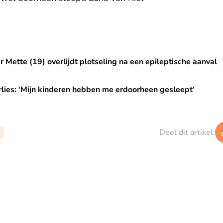
verlijdt plotseling na een epileptische aanval
r Mette (19) overlijdt plotseling na een epileptische aanval
inderen hebben me erdoorheen gesleept’
lies: ‘Mijn kinderen hebben me erdoorheen gesleept’
Deel dit artikel: