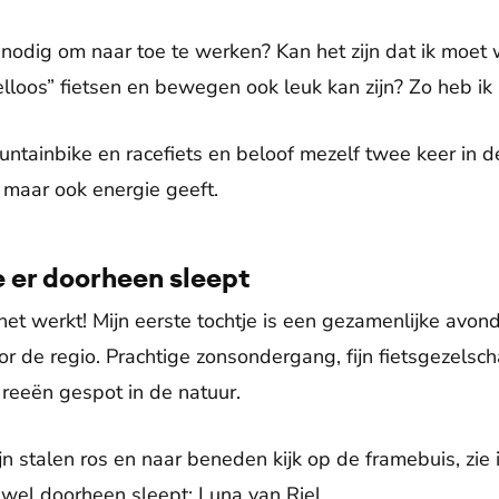
odig om naar toe te werken? Kan het zijn dat ik moet 
elloos” fietsen en bewegen ook leuk kan zijn? Zo heb ik
untainbike en racefiets en beloof mezelf twee keer in 
 maar ook energie geeft.
 er doorheen sleept
n: het werkt! Mijn eerste tochtje is een gezamenlijke avon
r de regio. Prachtige zonsondergang, fijn fietsgezelsc
 reeën gespot in de natuur.
jn stalen ros en naar beneden kijk op de framebuis, zie
 wel doorheen sleept: Luna van Riel