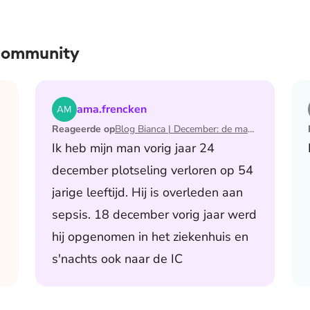
 community
 de maand waarin ik mijn man verloor
Lees het artikel Blog Bianca | December: de maand 
ama.frencken
Reageerde op
Blog Bianca | December: de maand waarin ik mijn man verloor
Ik heb mijn man vorig jaar 24
december plotseling verloren op 54
jarige leeftijd. Hij is overleden aan
sepsis. 18 december vorig jaar werd
hij opgenomen in het ziekenhuis en
s'nachts ook naar de IC