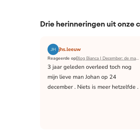
Drie herinneringen uit onze
Lees het artikel Blog Bianca | December:
jhs.leeuw
Reageerde op
Blog Bianca | December: de maand waarin ik mijn man verloor
3 jaar geleden overleed toch nog
mijn lieve man Johan op 24
december . Niets is meer hetzelfde .