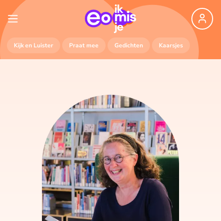
Kijk en Luister
Praat mee
Gedichten
Kaarsjes