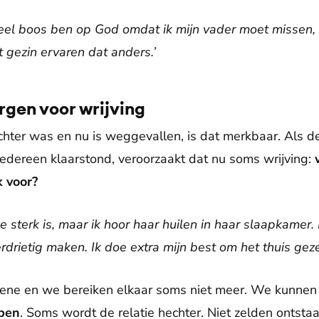
 heel boos ben op God omdat ik mijn vader moet missen, m
 gezin ervaren dat anders.’
gen voor wrijving
chter was en nu is weggevallen, is dat merkbaar. Als de
iedereen klaarstond, veroorzaakt dat nu soms wrijving:
k voor?
 sterk is, maar ik hoor haar huilen in haar slaapkamer. I
erdrietig maken. Ik doe extra mijn best om het thuis geze
dene en we bereiken elkaar soms niet meer. We kunne
jpen
. Soms wordt de relatie hechter. Niet zelden ontstaat