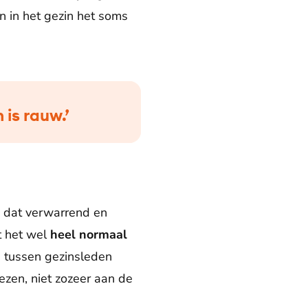
n in het gezin het soms
is rauw.’
d dat verwarrend en
t het wel
heel normaal
e tussen gezinsleden
zen, niet zozeer aan de