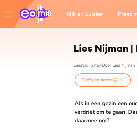
Kijk en Luister
Praat 
Lies Nijman | 
Leestijd:
6
min
Door
Lies Nijman
Geef een hartje
15
x
Als in een gezin een oud
verdriet om te gaan. Da
daarmee om?