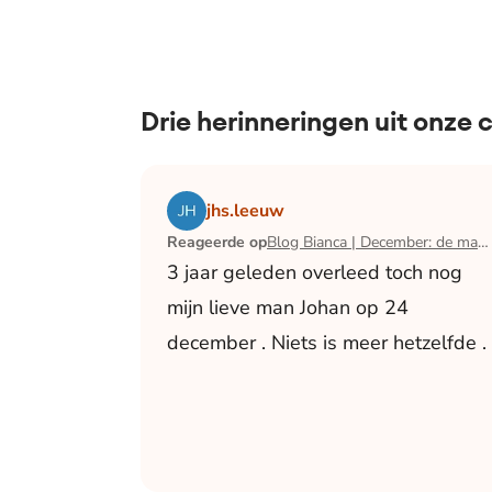
Drie herinneringen uit onze
Lees het artikel Blog Bianca | December:
jhs.leeuw
Reageerde op
Blog Bianca | December: de maand waarin ik mijn man verloor
3 jaar geleden overleed toch nog
mijn lieve man Johan op 24
december . Niets is meer hetzelfde .