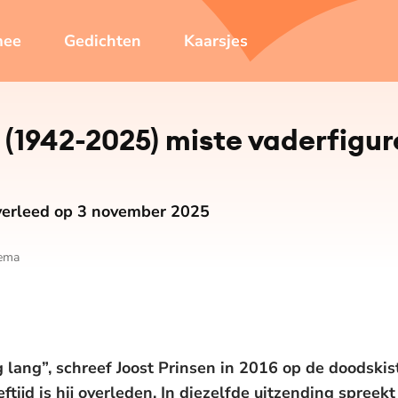
mee
Gedichten
Kaarsjes
 (1942-2025) miste vaderfigure
overleed op 3 november 2025
dema
nog lang”, schreef Joost Prinsen in 2016 op de doodsk
ftijd is hij overleden. In diezelfde uitzending spreekt