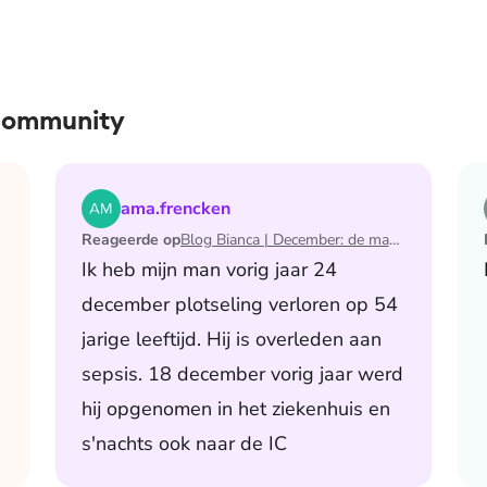
 community
 de maand waarin ik mijn man verloor
Lees het artikel Blog Bianca | December: de maand 
ama.frencken
Reageerde op
Blog Bianca | December: de maand waarin ik mijn man verloor
Ik heb mijn man vorig jaar 24
december plotseling verloren op 54
jarige leeftijd. Hij is overleden aan
sepsis. 18 december vorig jaar werd
hij opgenomen in het ziekenhuis en
s'nachts ook naar de IC