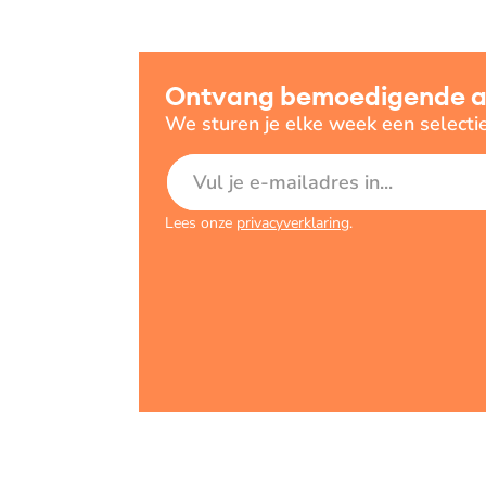
Ontvang bemoedigende art
We sturen je elke week een selecti
E-mailadres
Lees onze
privacyverklaring
.