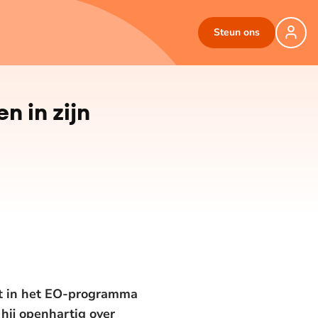
Steun ons
n in zijn
ist in het EO-programma
 hij openhartig over