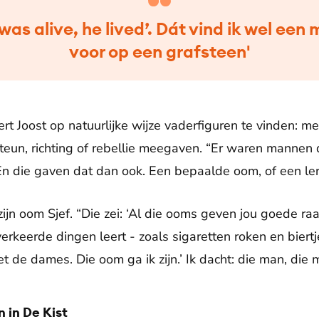
was alive, he lived’. Dát vind ik wel een 
voor op een grafsteen'
ert Joost op natuurlijke wijze vaderfiguren te vinden: 
eun, richting of rebellie meegaven. “Er waren mannen 
En die gaven dat dan ook. Een bepaalde oom, of een leraa
ijn oom Sjef. “Die zei: ‘Al die ooms geven jou goede ra
erkeerde dingen leert - zoals sigaretten roken en biert
 de dames. Die oom ga ik zijn.’ Ik dacht: die man, die 
n in De Kist