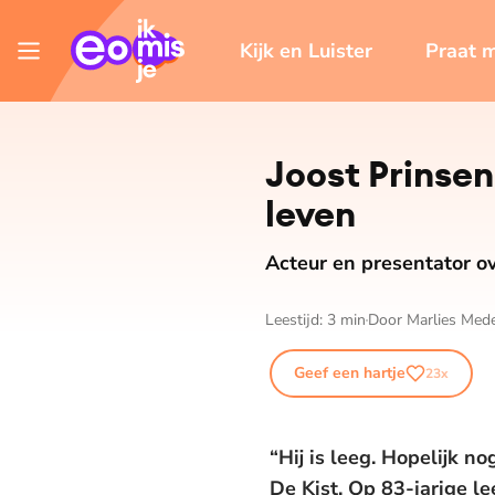
Kijk en Luister
Praat 
Joost Prinsen
leven
Acteur en presentator 
Leestijd:
3
min
Door
Marlies Me
Geef een hartje
23
x
“Hij is leeg. Hopelijk 
De Kist. Op 83-jarige lee