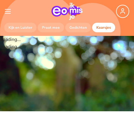
Kijk en Luister
Praat mee
Gedichten
Kaarsjes
Loading...
Loading...