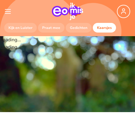
Kijk en Luister
Praat mee
Gedichten
Kaarsjes
Loading...
Loading...