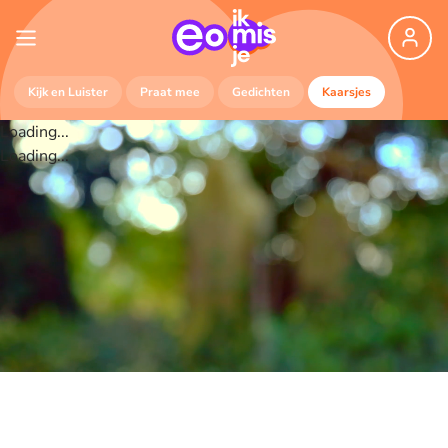
Kijk en Luister
Praat mee
Gedichten
Kaarsjes
Loading...
Loading...