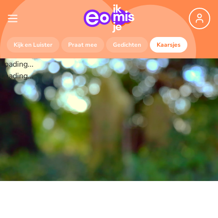
Kijk en Luister
Praat mee
Gedichten
Kaarsjes
Loading...
Loading...