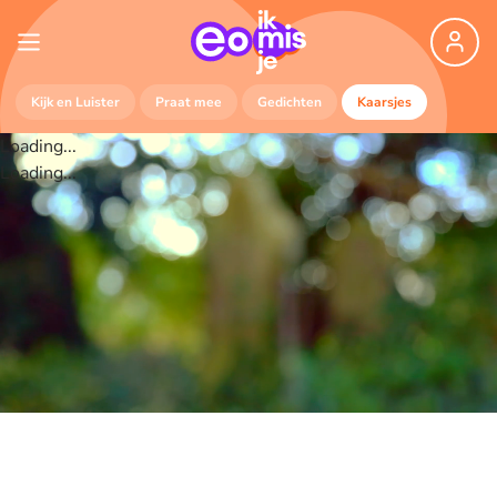
Kijk en Luister
Praat mee
Gedichten
Kaarsjes
Loading...
Loading...