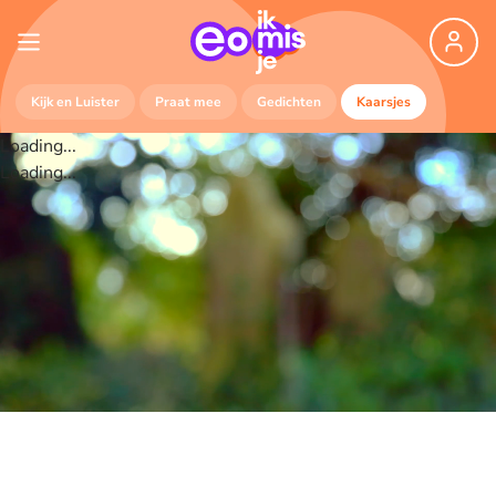
Kijk en Luister
Praat mee
Gedichten
Kaarsjes
Loading...
Loading...