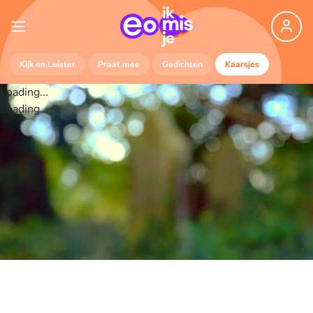
Kijk en Luister
Praat mee
Gedichten
Kaarsjes
Loading...
Loading...