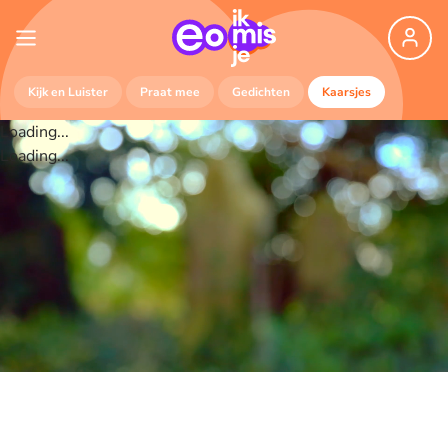
Kijk en Luister
Praat mee
Gedichten
Kaarsjes
Loading...
Loading...