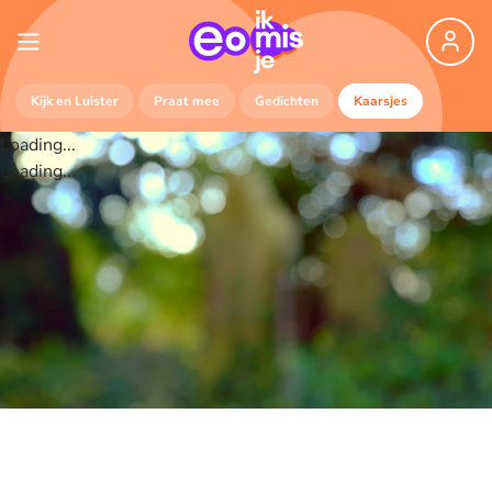
Kijk en Luister
Praat mee
Gedichten
Kaarsjes
Loading...
Loading...