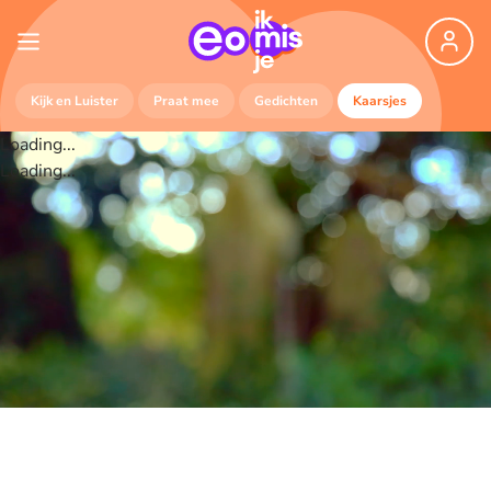
Kijk en Luister
Praat mee
Gedichten
Kaarsjes
Loading...
Loading...