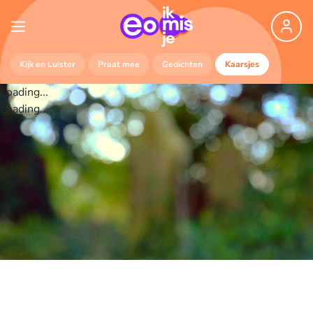
Kijk en Luister
Praat mee
Gedichten
Kaarsjes
Loading...
Loading...