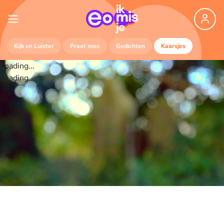
Kijk en Luister
Praat mee
Gedichten
Kaarsjes
Loading...
Loading...