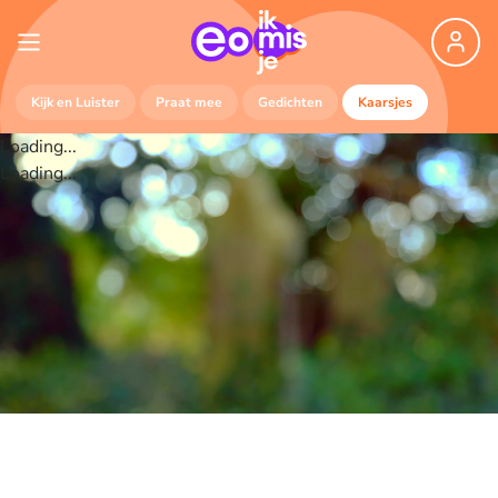
Kijk en Luister
Praat mee
Gedichten
Kaarsjes
Loading...
Loading...