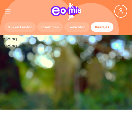
Kijk en Luister
Praat mee
Gedichten
Kaarsjes
Loading...
Loading...