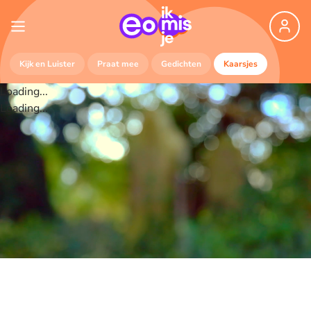
Kijk en Luister
Praat mee
Gedichten
Kaarsjes
Loading...
Loading...