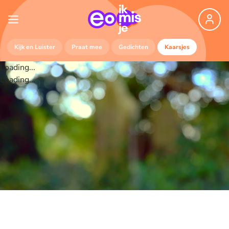
Kijk en Luister
Praat mee
Gedichten
Kaarsjes
Loading...
Loading...