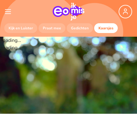
Kijk en Luister
Praat mee
Gedichten
Kaarsjes
Loading...
Loading...