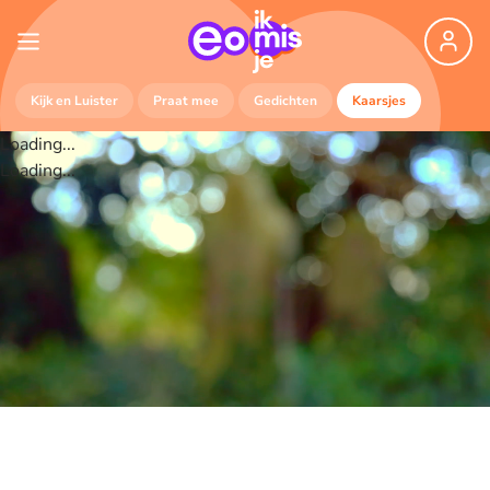
Kijk en Luister
Praat mee
Gedichten
Kaarsjes
Loading...
Loading...