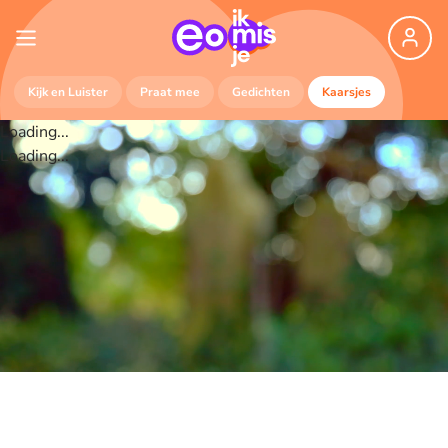
Kijk en Luister
Praat mee
Gedichten
Kaarsjes
Loading...
Loading...