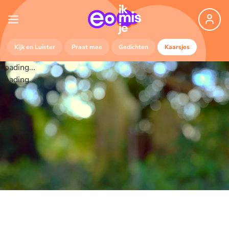
Kijk en Luister
Praat mee
Gedichten
Kaarsjes
Loading...
Loading...