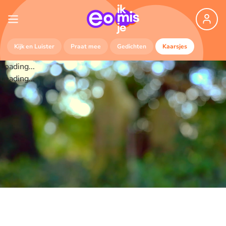
Kijk en Luister
Praat mee
Gedichten
Kaarsjes
Loading...
Loading...