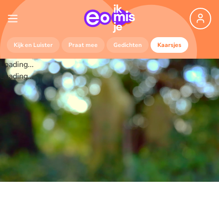
Kijk en Luister
Praat mee
Gedichten
Kaarsjes
Loading...
Loading...