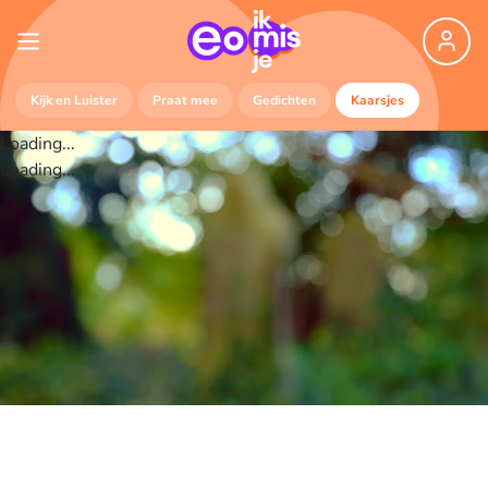
Kijk en Luister
Praat mee
Gedichten
Kaarsjes
Loading...
Loading...