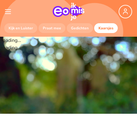
Kijk en Luister
Praat mee
Gedichten
Kaarsjes
Loading...
Loading...