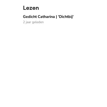
Lezen
Gedicht Catharina | 'Dichtbij'
Gedicht Catharina | 'Dichtbij'
2 jaar geleden